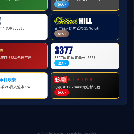
国务院关于修改《伟德国际victor194
发布时间：2017-11-09
点击数
中华人民共和国国务院令第6
关于修改〈伟德国际victor1946勘察设计管理条例〉的决定》
总 理 李克强
2015年6