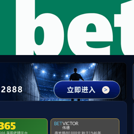
伟德国际(victor1946)官方网站-Officials Websit
工作部
审计公告
伟德bv1946官网
审计知识