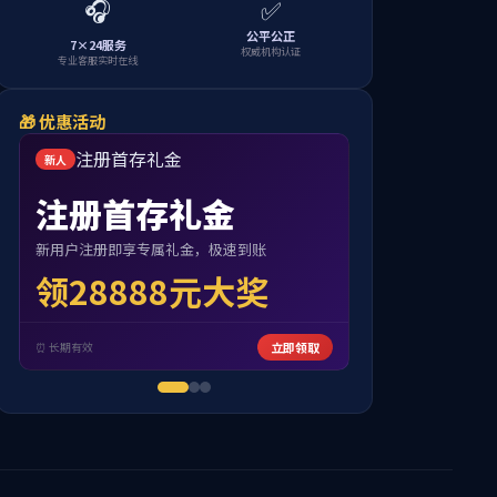
当前位置：
首页
>
伟德bv1946官网
>
基建工程制度
>
正文
6勘察设计管理条例》的决定
：
次
62号
，自公布之日起施行。
月12日