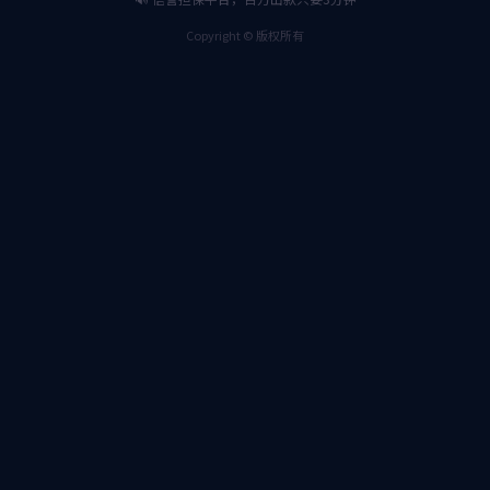
国务院关于修改《伟德国际victor1946
德国际victor1946勘察设计管理条例》作如下修改：
为第四十条：“违反本条例规定，勘察、设计单位未依据项目批准
勘察、设计深度要求编制伟德国际victor1946勘察、设计文件的，
或者环境污染和生态破坏的，责令停业整顿，降低资质等级；情
五条第一款中的“城市规划”修改为“城乡规划”，并对条文顺序
之日起施行。
ctor1946勘察设计管理条例》根据本决定作相应修改，重新公布。