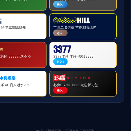
《落实财政预算管理改革要求 进一步加强科技
发布时间：2016-05-12
点击数
国科发财字[
2006]
407
、局，直属机关党委，各直属事业单位：
预算管理有关法律法规，为进一步深化部门预算管理改革，强化