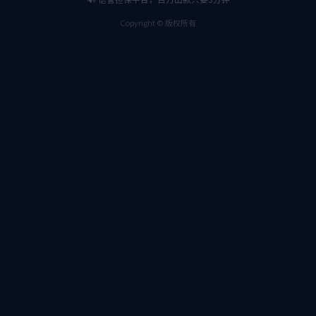
第
38
次部务会审议通过的《关于落实财政预算管理改革要求 进
政预算管理改革要求 进一步加强科技部科技经费管理和监督的
落实财政预算管理改革要求 进一步加强科技部