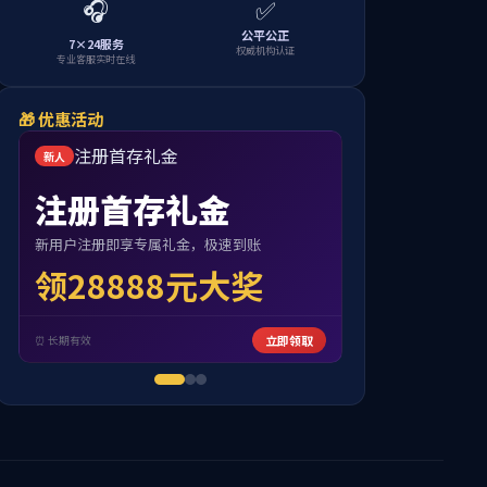
当前位置：
首页
>
伟德bv1946官网
>
科研管理制度
>
正文
部科技经费管理和监督的意见》的通知
：
次
号
科技经费的宏观协调与统筹配置，规范我部科技经费预算管