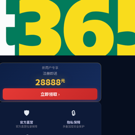
e
学校主页
审计支部
资料下载
学校主页