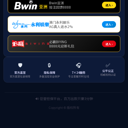
下一篇：
伟德国际victor1946,伟德bv1946官网校内招标实施细则
友情链接
中国广州市白云区白云大道北2号 510420 (北校区)
中国广州市番禺区小谷围广州大学城 510006 (南校区)